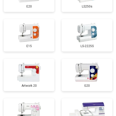
E20
LS250s
E15
LS-2225S
Artwork 20
G20