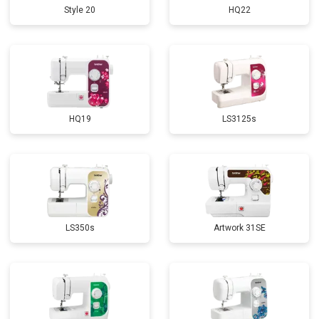
Style 20
HQ22
HQ19
LS3125s
LS350s
Artwork 31SE