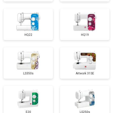
HQ22
HQ19
LS350s
Artwork 31SE
E20
LS250s