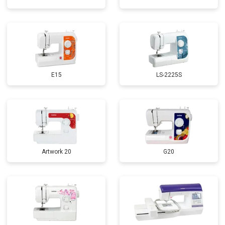
E15
LS-2225S
Artwork 20
G20