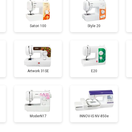
Satori 100
Style 20
Artwork 31SE
E20
ModerN17
INNOV-IS NV-850e