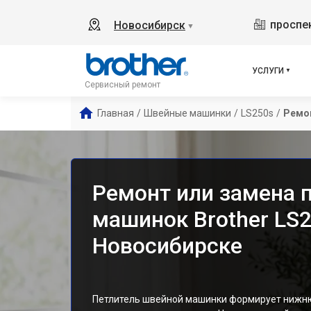
проспек
Новосибирск
▼
УСЛУГИ
Сервисный ремонт
Главная
/
Швейные машинки
/
LS250s
/
Ремон
Ремонт или замена 
машинок Brother LS2
Новосибирске
Петлитель швейной машинки формирует нижнюю