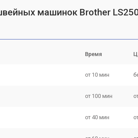
швейных машинок Brother LS25
Время
Ц
от 10 мин
б
от 100 мин
о
от 40 мин
о