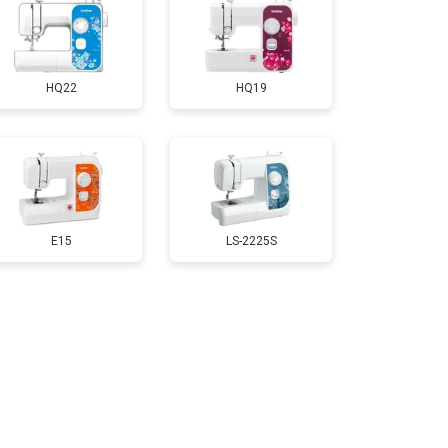
HQ22
HQ19
E15
LS-2225S