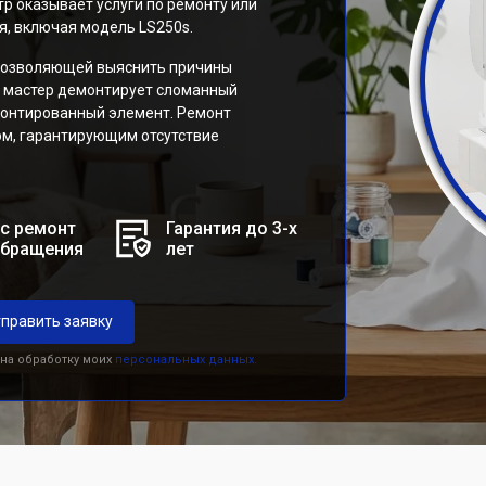
р оказывает услуги по ремонту или
я, включая модель LS250s.
 позволяющей выяснить причины
и мастер демонтирует сломанный
емонтированный элемент. Ремонт
м, гарантирующим отсутствие
с ремонт
Гарантия до 3-х
обращения
лет
править заявку
 на обработку моих
персональных данных.