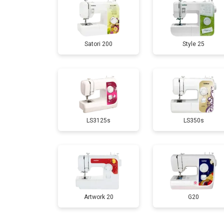
Satori 200
Style 25
LS3125s
LS350s
Artwork 20
G20