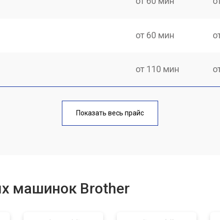
от 60 мин
о
от 60 мин
о
от 110 мин
о
от 70 мин
о
Показать весь прайс
от 60 мин
о
от 50 мин
о
х машинок Brother