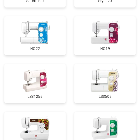
Satori 100
Style 20
HQ22
HQ19
LS3125s
LS350s