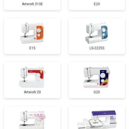
Artwork 31SE
E20
E15
LS-2225S
Artwork 20
G20