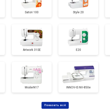
Satori 100
Style 20
Artwork 31SE
E20
ModerN17
INNOV-IS NV-850e