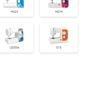
HQ22
HQ19
LS250s
E15