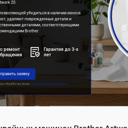
work 20.
 позволяющей убедиться в наличии износа
ают, удаляют поврежденные детали и
ественными деталями, соответствующими
мендациям Brother.
с ремонт
Гарантия до 3-х
обращения
лет
править заявку
 на обработку моих
персональных данных.