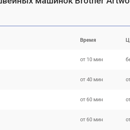
швейных машинок Brother Artwo
Время
Ц
от 10 мин
б
от 40 мин
о
от 60 мин
о
от 60 мин
о