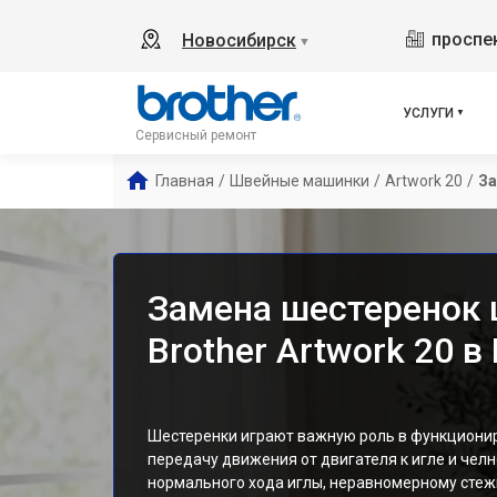
проспек
Новосибирск
▼
УСЛУГИ
Сервисный ремонт
Главная
/
Швейные машинки
/
Artwork 20
/
За
Замена шестеренок
Brother Artwork 20 
Шестеренки играют важную роль в функциони
передачу движения от двигателя к игле и челн
нормального хода иглы, неравномерному стеж