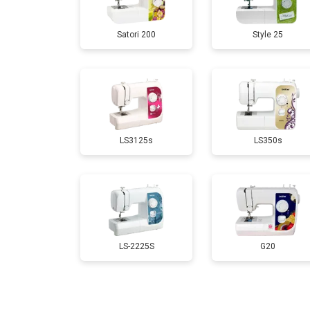
Satori 200
Style 25
LS3125s
LS350s
LS-2225S
G20