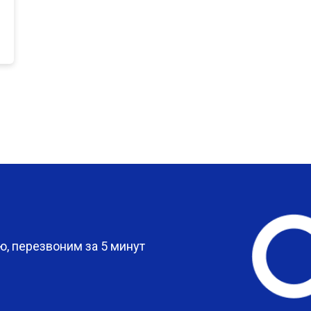
от 80 мин
о
от 50 мин
о
от 80 мин
о
от 60 мин
о
?
, перезвоним за 5 минут