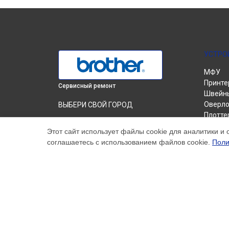
УСТРО
МФУ
Принте
Сервисный ремонт
Швейн
Оверло
ВЫБЕРИ СВОЙ ГОРОД
Плотте
Замена термопленки принтера HL-1202R
Вышив
Brother в
Краснодаре
Этот сайт использует файлы cookie для аналитики и 
соглашаетесь с использованием файлов cookie.
Поли
Замена термопленки принтера HL-1202R
Brother в
Ростове-на-Дону
Замена термопленки принтера HL-1202R
Brother в
Нижнем Новгороде
Замена термопленки принтера HL-1202R
Brother в
Новосибирске
Замена термопленки принтера HL-1202R
Brother в
Челябинске
Замена термопленки принтера HL-1202R