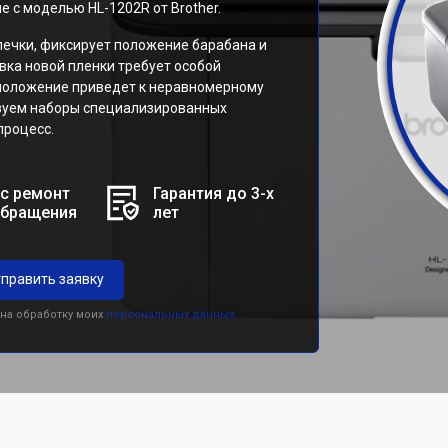
 с моделью HL-1202R от Brother.
печки, фиксирует положение барабана и
вка новой пленки требует особой
сположение приведет к неравномерному
зуем наборы специализированных
процесс.
с ремонт
Гарантия до 3-х
обращения
лет
править заявку
 на обработку моих
персональных данных.