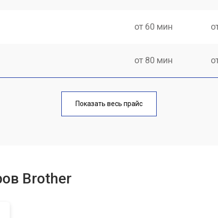
от 60 мин
о
от 80 мин
о
от 70 мин
о
Показать весь прайс
от 70 мин
о
от 100 мин
о
ов Brother
от 60 мин
о