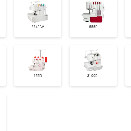
2340CV
555D
655D
3100DL