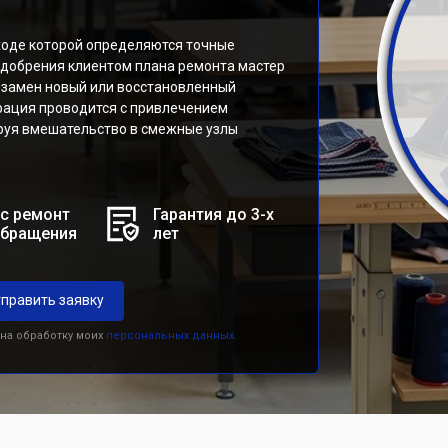
 ходе которой определяются точные
одобрения клиентом плана ремонта мастер
 взамен новый или восстановленный
ерация проводится с привлечением
руя вмешательство в смежные узлы
с ремонт
Гарантия до 3-х
обращения
лет
править заявку
 на обработку моих
персональных данных.