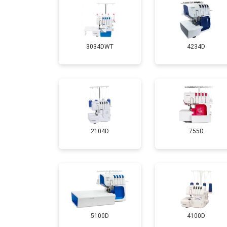
3034DWT
4234D
2104D
755D
5100D
4100D