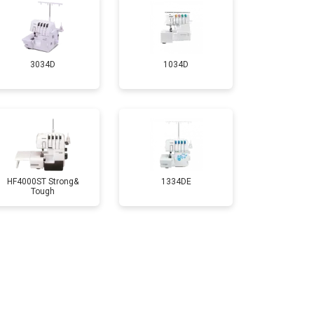
3034D
1034D
HF4000ST Strong&
1334DE
Tough