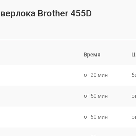
верлока Brother 455D
Время
Ц
от 20 мин
б
от 50 мин
о
от 60 мин
о