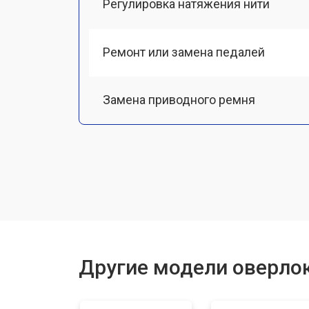
Регулировка натяжения нити
Ремонт или замена педалей
Замена приводного ремня
Замена ножа
Ремонт мотора
Чистка от пыли
Другие модели оверлок
Замена или ремонт электронного б