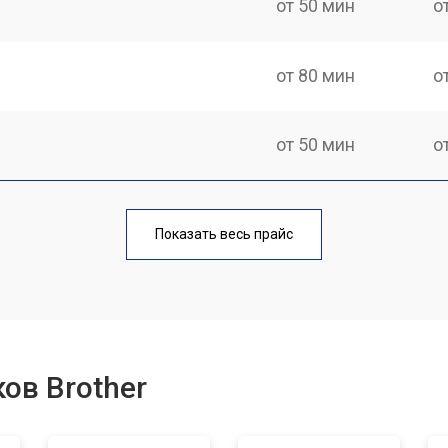
от 50 мин
о
от 80 мин
о
от 50 мин
о
от 70 мин
о
Показать весь прайс
от 70 мин
о
от 70 мин
о
ов Brother
лока
от 80 мин
о