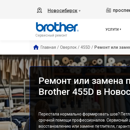
проспек
Новосибирск
▼
УСЛУГИ
Сервисный ремонт
Главная
/
Оверлок
/
455D
/
Ремонт или заме
Ремонт или замена 
Brother 455D в Ново
Перестала нормально формировать шов? Петли
срочной помощи профессионалов. Сервисный ц
восстановлению или замене петлителя, гара