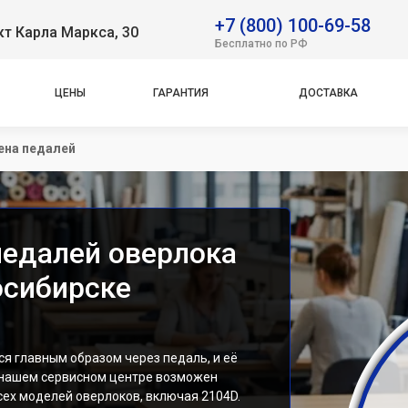
+7 (800) 100-69-58
т Карла Маркса, 30
Бесплатно по РФ
ЦЕНЫ
ГАРАНТИЯ
ДОСТАВКА
ена педалей
педалей оверлока
осибирске
я главным образом через педаль, и её
 нашем сервисном центре возможен
сех моделей оверлоков, включая 2104D.