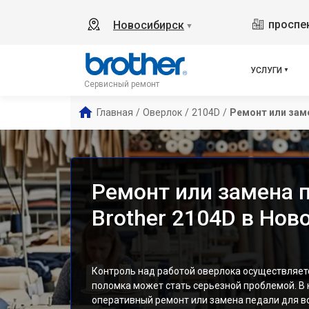
проспек
Новосибирск
▼
УСЛУГИ
Сервисный ремонт
Главная
/
Оверлок
/
2104D
/
Ремонт или зам
Ремонт или замена 
Brother 2104D в Нов
Контроль над работой оверлока осуществляетс
поломка может стать серьезной проблемой. В
оперативный ремонт или замена педали для в