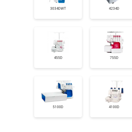
3034DWT
4234D
455D
755D
5100D
4100D