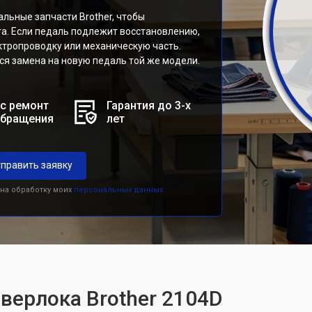
льные запчасти Brother, чтобы
а. Если педаль подлежит восстановлению,
ктропроводку или механическую часть.
ся замена на новую педаль той же модели.
с ремонт
Гарантия до 3-х
обращения
лет
править заявку
 на обработку моих
персональных данных.
оверлока Brother 2104D