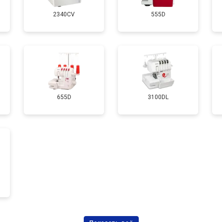
2340CV
555D
655D
3100DL