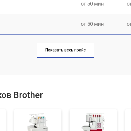
от 50 мин
о
от 50 мин
о
от 70 мин
о
Показать весь прайс
от 70 мин
о
от 70 мин
о
ов Brother
лока
от 80 мин
о