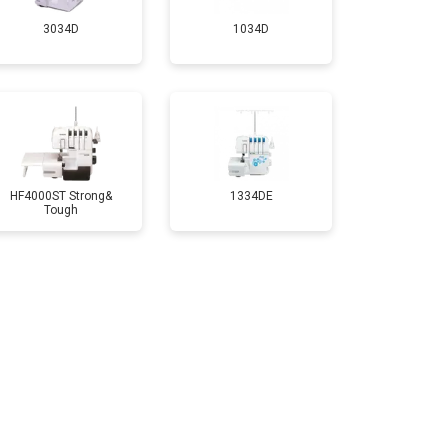
3034D
1034D
HF4000ST Strong&
1334DE
Tough