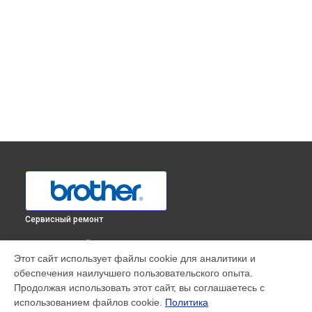
Сервисный ремонт
ВЫБЕРИ СВОЙ ГОРОД
Этот сайт использует файлы cookie для аналитики и
Замена тормозной площадки МФУ DCP-T510W InkBenefit
обеспечения наилучшего пользовательского опыта.
Plus Brother в
Краснодаре
Продолжая использовать этот сайт, вы соглашаетесь с
Замена тормозной площадки МФУ DCP-T510W InkBenefit
использованием файлов cookie.
Политика
Plus Brother в
Ростове-на-Дону