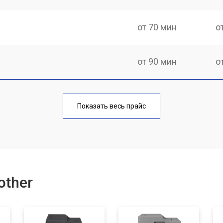
от 70 мин
о
от 90 мин
о
от 60 мин
о
Показать весь прайс
от 90 мин
о
от 80 мин
о
other
от 70 мин
о