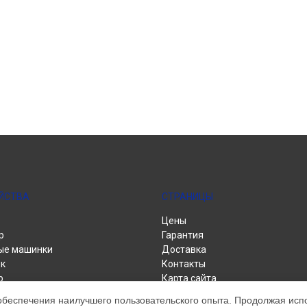
ЙСТВА
СТРАНИЦЫ
Цены
р
Гарантия
ые машинки
Доставка
к
Контакты
р
Карта сайта
альные машины
обеспечения наилучшего пользовательского опыта. Продолжая испол