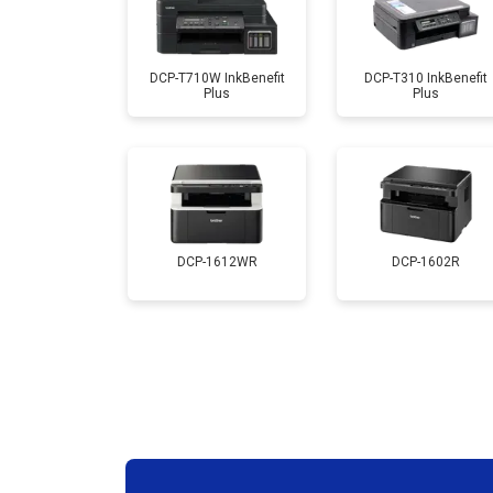
Замена каретки
DCP-T710W InkBenefit
DCP-T310 InkBenefit
Plus
Plus
Замена Wi-Fi
Замена блока питания
Замена вала
DCP-1612WR
DCP-1602R