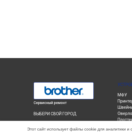
УСТРО
МФУ
Принте
Сервисный ремонт
Швейн
Оверло
ВЫБЕРИ СВОЙ ГОРОД
Плотте
Замена термопленки МФУ DCP-T510W
Вышив
InkBenefit Plus Brother в
Краснодаре
Этот сайт использует файлы cookie для аналитики и 