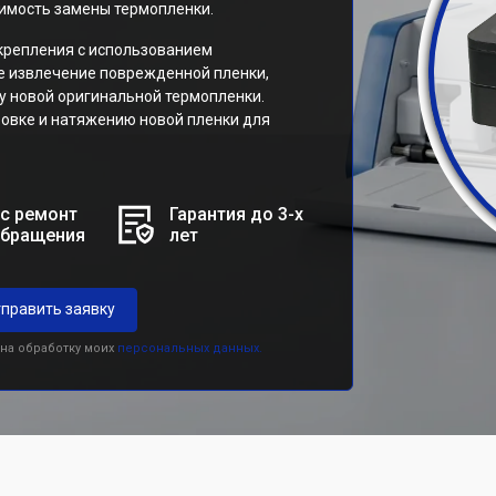
имость замены термопленки.
крепления с использованием
е извлечение поврежденной пленки,
у новой оригинальной термопленки.
овке и натяжению новой пленки для
с ремонт
Гарантия до 3-х
обращения
лет
править заявку
 на обработку моих
персональных данных.