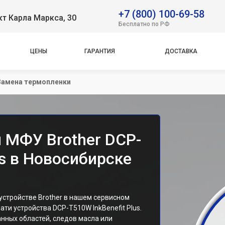
+7 (800) 100-69-58
т Карла Маркса, 30
Бесплатно по РФ
ЦЕНЫ
ГАРАНТИЯ
ДОСТАВКА
Замена термопленки
 МФУ Brother DCP-
us в Новосибирске
стройстве Brother в нашем сервисном
ати устройства DCP-T510W InkBenefit Plus.
ных областей, следов масла или