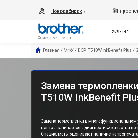
проспек
Новосибирск
▼
УСЛУГИ
Сервисный ремонт
Главная
/
МФУ
/
DCP-T510W InkBenefit Plus
/
Замена термопленки
T510W InkBenefit Pl
Замена термопленки в многофункциональном у
центре начинается с диагностики качества печ
Специалисты оценивают наличие непропечатан