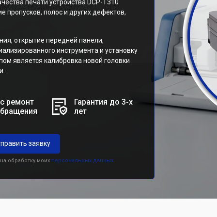
ачества печати устройства DCP-T310
ие пропусков, полос и других дефектов,
ия, открытие передней панели,
иализированного инструмента и установку
пом является калибровка новой головки
и.
с ремонт
Гарантия до 3-х
обращения
лет
править заявку
 на обработку моих
персональных данных.