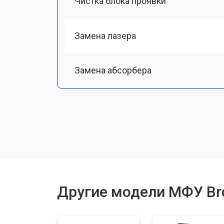
Чистка блока проявки
Замена лазера
Замена абсорбера
Ремонт автоподатчика
Замена тормозной площадки
Замена термопленки
Другие модели МФУ Br
Замена печки