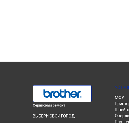
УСТРО
МФУ
Принте
Сервисный ремонт
Швейн
Оверло
ВЫБЕРИ СВОЙ ГОРОД
Плотте
Замена печатной головки МФУ DCP-T310
Вышив