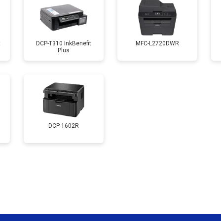
от 90 мин
о
t
DCP-T310 InkBenefit
MFC-L2720DWR
Plus
от 60 мин
о
от 80 мин
о
от 70 мин
о
DCP-1602R