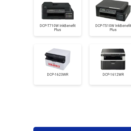
Замена каретки
DCP-T710W InkBenefit
DCP-T510W InkBenefi
Plus
Plus
Замена Wi-Fi
Замена блока питания
Замена вала
DCP-1623WR
DCP-1612WR