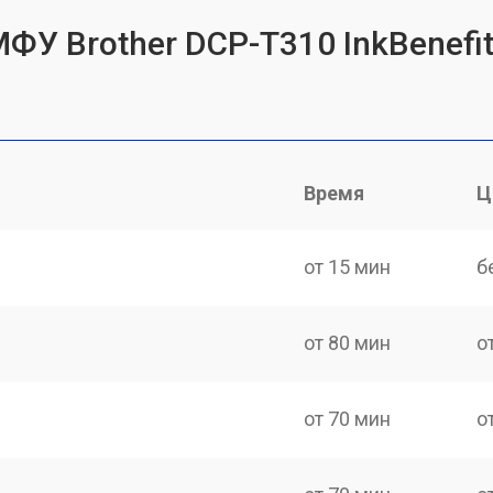
ФУ Brother DCP-T310 InkBenefit
Время
Ц
от 15 мин
б
от 80 мин
о
от 70 мин
о